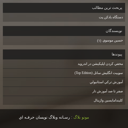
پربحث ترين مطالب
دستگاه بادكن پت
نويسندگان
حسين موسوي
(۱)
پيوندها
مخفي كردن اپليكيشن در اندرويد
سوييت انگليش ساتل (Top Edition)
آموزش تركي استانبولي
صفر تا صد آموزش تار
كليندامايسين واژينال
مونو بلاگ
: رسـانه وبلاگ نويسان حرفـه اي