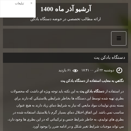
×
تبلیغات
آرشیو آذر ماه 1400
ارائه مطالب تخصصي در حوضه دستگاه بادكن
دستگاه بادكن پت
دوشنبه ۲۲ آذر ۰۰ ۱۷:۴۱
۶۱ بازديد
نگاهي به معايب استفاده از دستگاه بادكن پت
در استفاده از
دستگاه بادكن پت
به اين نكته بايد توجه ويژه اي داشت كه محصولات
بطري تهيه شده توسط اين دستگاه ها بخاطر شرايطي پلاستيكي كه دارند براي
بسته بندي توليدات مواد مايعي كه نياز به شرايط دماي زياد دارند به هيچ عنوان
مناسب نمي باشد. اين اتفاق اختلال دماي بسيار گرم با پلاستيك استفاده شده در
بطري هاي توليدي، به خاطر شرايط جنس و تركيباتي كه در اين بطري ها وجود دارد،
مي تواند موجبات شرايط تغير شكل و در ادامه ضرر را بوجود آورد.